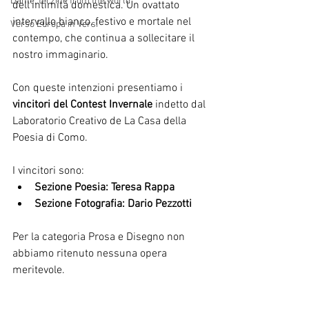
Dante, terzine from the world
dell’intimità domestica. Un ovattato 
intervallo bianco, festivo e mortale nel 
Verso Europa in Versi
contempo, che continua a sollecitare il 
nostro immaginario.
Con queste intenzioni presentiamo i 
vincitori del Contest Invernale
 indetto dal 
Laboratorio Creativo de La Casa della 
Poesia di Como.
I vincitori sono:  
Sezione Poesia: Teresa Rappa
Sezione Fotografia: Dario Pezzotti
Per la categoria Prosa e Disegno non 
abbiamo ritenuto nessuna opera 
meritevole.