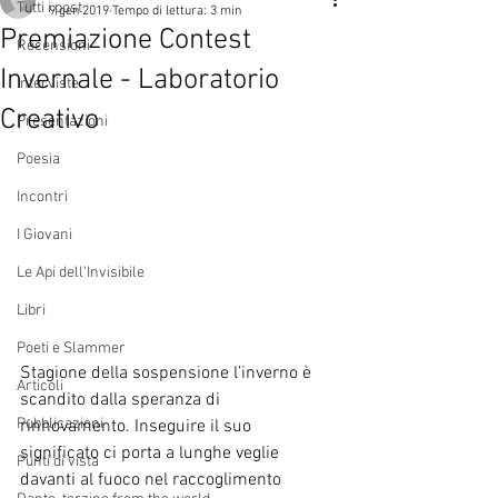
Tutti i post
9 gen 2019
Tempo di lettura: 3 min
Premiazione Contest
Recensioni
Invernale - Laboratorio
Interviste
Creativo
Presentazioni
Poesia
Incontri
I Giovani
Le Api dell'Invisibile
Libri
Poeti e Slammer
Stagione della sospensione l’inverno è 
Articoli
scandito dalla speranza di 
Pubblicazioni
rinnovamento. Inseguire il suo 
significato ci porta a lunghe veglie 
Punti di vista
davanti al fuoco nel raccoglimento 