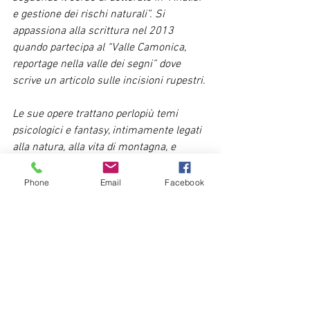
e gestione dei rischi naturali”. Si 
appassiona alla scrittura nel 2013 
quando partecipa al “Valle Camonica, 
reportage nella valle dei segni” dove 
scrive un articolo sulle incisioni rupestri. 
Le sue opere trattano perlopiù temi 
psicologici e fantasy, intimamente legati 
alla natura, alla vita di montagna, e 
spesso conditi con comicità e 
surrealismo. 
Phone
Email
Facebook
Tra i racconti il preferito è forse “Piazza 
del miracolo”, che ha ottenuto il “Premio 
Provincia” nel 2016 presso il “festival 
generazione cultura” di Darfo. Talvolta 
scrive anche articoli, poesie, e 
sceneggiature, come quella per lo 
spettacolo teatrale che viene 