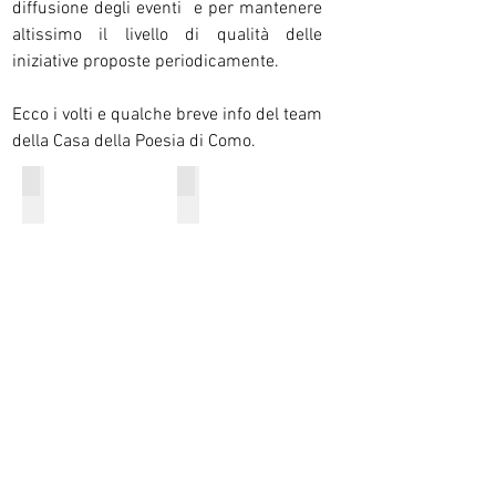
diffusione degli eventi e per mantenere
altissimo il livello di qualità delle
iniziative proposte periodicamente.
Ecco i volti e qualche breve info del team
della Casa della Poesia di Como.
Laura Garavaglia
Stefano Donno
Presidentessa
Vice
e
Presidente
Direttore
Artistico