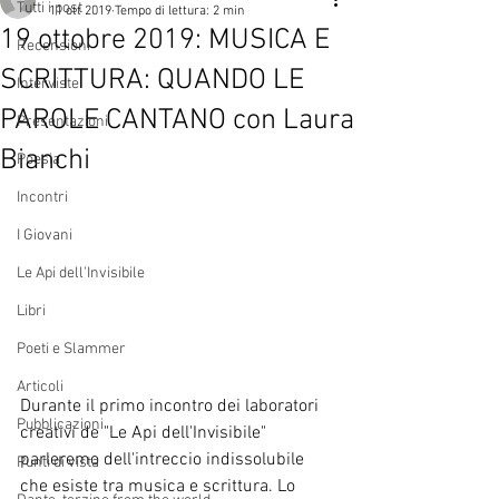
Tutti i post
11 ott 2019
Tempo di lettura: 2 min
19 ottobre 2019: MUSICA E
Recensioni
SCRITTURA: QUANDO LE
Interviste
PAROLE CANTANO con Laura
Presentazioni
Bianchi
Poesia
Incontri
I Giovani
Le Api dell'Invisibile
Libri
Poeti e Slammer
Articoli
Durante il primo incontro dei laboratori 
Pubblicazioni
creativi de "Le Api dell'Invisibile" 
parleremo dell'intreccio indissolubile 
Punti di vista
che esiste tra musica e scrittura. Lo 