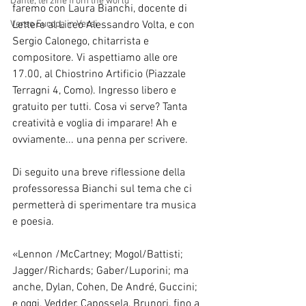
Dante, terzine from the world
faremo con Laura Bianchi, docente di 
Verso Europa in Versi
Lettere al Liceo Alessandro Volta, e con 
Sergio Calonego, chitarrista e 
compositore. Vi aspettiamo alle ore 
17.00, al Chiostrino Artificio (Piazzale 
Terragni 4, Como). Ingresso libero e 
gratuito per tutti. Cosa vi serve? Tanta 
creatività e voglia di imparare! Ah e 
ovviamente... una penna per scrivere.
Di seguito una breve riflessione della 
professoressa Bianchi sul tema che ci 
permetterà di sperimentare tra musica 
e poesia.
«Lennon /McCartney; Mogol/Battisti; 
Jagger/Richards; Gaber/Luporini; ma 
anche, Dylan, Cohen, De André, Guccini; 
e oggi, Vedder, Capossela, Brunori, fino a 