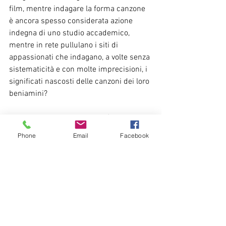
film, mentre indagare la forma canzone 
è ancora spesso considerata azione 
indegna di uno studio accademico, 
mentre in rete pullulano i siti di 
appassionati che indagano, a volte senza 
sistematicità e con molte imprecisioni, i 
significati nascosti delle canzoni dei loro 
beniamini?
Impossibile dare certezze, né rispondere 
alle domande: molto meglio ascoltare, 
Phone
Email
Facebook
leggere, lasciarsi coinvolgere, e provare a 
sperimentare l’eterno fascino del 
cantare le proprie emozioni.» 
Laura Bianchi
#Leapidellinvisibile
#LauraBianchi