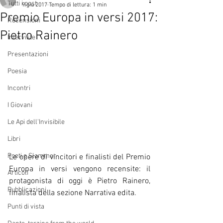
Tutti i post
9 giu 2017
Tempo di lettura: 1 min
Premio Europa in versi 2017:
Recensioni
Pietro Rainero
Interviste
Presentazioni
Poesia
Incontri
I Giovani
Le Api dell'Invisibile
Libri
Poeti e Slammer
Le opere di vincitori e finalisti del Premio 
Europa in versi vengono recensite: il 
Articoli
protagonista di oggi è Pietro Rainero, 
Pubblicazioni
finalista della sezione Narrativa edita.
Punti di vista