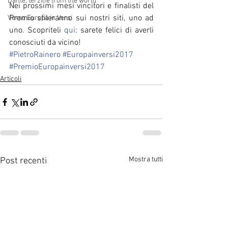
Dante, terzine from the world
Nei prossimi mesi vincitori e finalisti del 
Premio sfileranno sui nostri siti, uno ad 
Verso Europa in Versi
uno. Scopriteli 
qui
: sarete felici di averli 
conosciuti da vicino!
#PietroRainero
#Europainversi2017
#PremioEuropainversi2017
Articoli
Mostra tutti
Post recenti