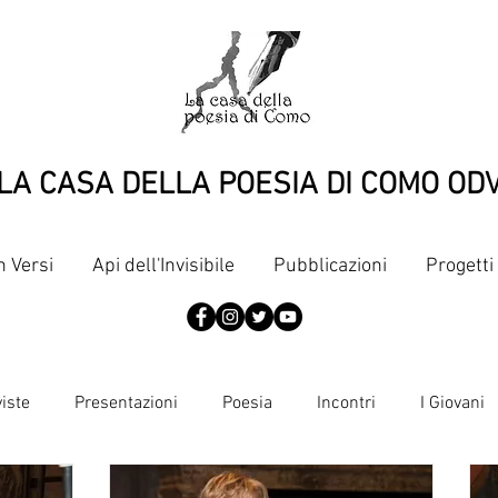
LA CASA DELLA POESIA DI COMO OD
n Versi
Api dell'Invisibile
Pubblicazioni
Progetti
viste
Presentazioni
Poesia
Incontri
I Giovani
Articoli
Pubblicazioni
Punti di vista
Dante, terzine