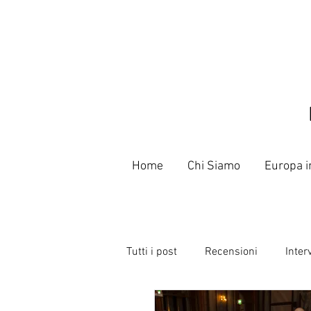
Home
Chi Siamo
Europa i
Tutti i post
Recensioni
Inter
Libri
Poeti e Slammer