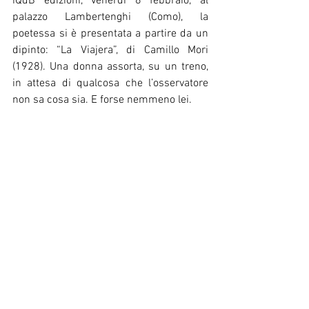
iQdB edizioni, venerdì 8 febbraio, al 
palazzo Lambertenghi (Como), la 
poetessa si è presentata a partire da un 
dipinto: “La Viajera”, di Camillo Mori 
(1928). Una donna assorta, su un treno, 
in attesa di qualcosa che l’osservatore 
non sa cosa sia. E forse nemmeno lei.