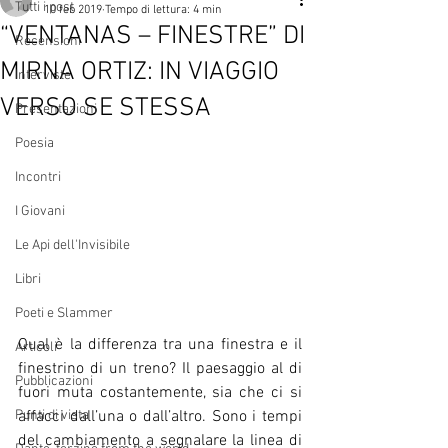
Tutti i post
10 feb 2019
Tempo di lettura: 4 min
“VENTANAS – FINESTRE” DI
Recensioni
MIRNA ORTIZ: IN VIAGGIO
Interviste
VERSO SE STESSA
Presentazioni
Poesia
Incontri
I Giovani
Le Api dell'Invisibile
Libri
Poeti e Slammer
Qual è la differenza tra una finestra e il 
Articoli
finestrino di un treno? Il paesaggio al di 
Pubblicazioni
fuori muta costantemente, sia che ci si 
Punti di vista
affacci dall’una o dall’altro. Sono i tempi 
del cambiamento a segnalare la linea di 