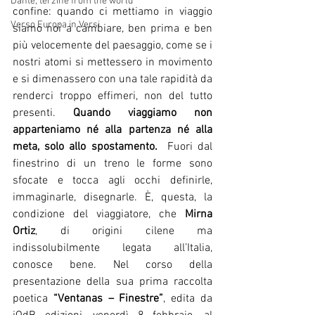
Dante, terzine from the world
confine: quando ci mettiamo in viaggio 
Verso Europa in Versi
siamo noi a cambiare, ben prima e ben 
più velocemente del paesaggio, come se i 
nostri atomi si mettessero in movimento 
e si dimenassero con una tale rapidità da 
renderci troppo effimeri, non del tutto 
presenti. 
Quando viaggiamo non 
apparteniamo né alla partenza né alla 
meta, solo allo spostamento.
  Fuori dal 
finestrino di un treno le forme sono 
sfocate e tocca agli occhi definirle, 
immaginarle, disegnarle. È, questa, la 
condizione del viaggiatore, che 
Mirna 
Ortiz
, di origini cilene ma 
indissolubilmente legata all’Italia, 
conosce bene. Nel corso della 
presentazione della sua prima raccolta 
poetica 
“Ventanas – Finestre”
, edita da 