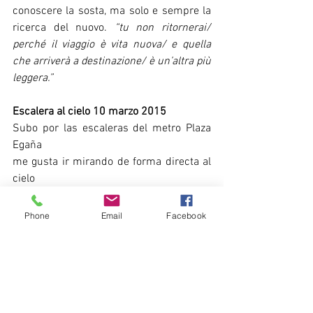
conoscere la sosta, ma solo e sempre la 
ricerca del nuovo. 
“tu non ritornerai/ 
perché il viaggio è vita nuova/ e quella 
che arriverà a destinazione/ è un’altra più 
leggera.”
Escalera al cielo 10 marzo 2015
Subo por las escaleras del metro Plaza 
Egaña
me gusta ir mirando de forma directa al 
cielo
el piso se disuelve
el espacio
Phone
Email
Facebook
no siento la atracciòn de la tierra
sòlo un llamado de las nubes para 
volverme etérea,
unos segundos de vuelo antes de llegar a 
superficie