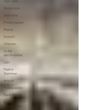
Tutti i post
Recensioni
Interviste
Presentazioni
Poesia
Incontri
I Giovani
Le Api
dell'Invisibile
Libri
Poeti e
Slammer
Articoli
Pubblicazioni
Punti di vista
Dante,
terzine from