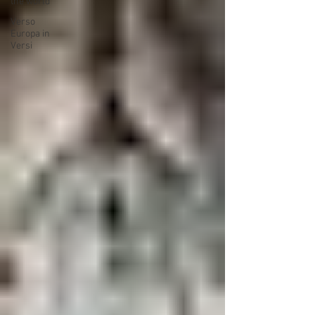
the world
Verso
Europa in
Versi