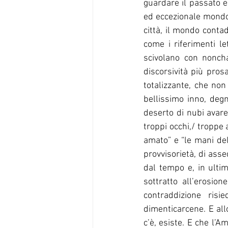
guardare il passato e
ed eccezionale mondo 
città, il mondo contad
come i riferimenti let
scivolano con noncha
discorsività più pros
totalizzante, che non
bellissimo inno, degn
deserto di nubi avare
troppi occhi,/ troppe 
amato” e “le mani del
provvisorietà, di asse
dal tempo e, in ultim
sottratto all’erosion
contraddizione risi
dimenticarcene. E all
c’è, esiste. E che l’A