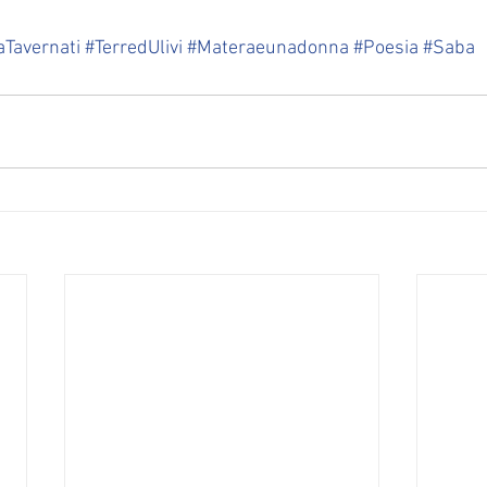
Tavernati
#TerredUlivi
#Materaeunadonna
#Poesia
#Saba