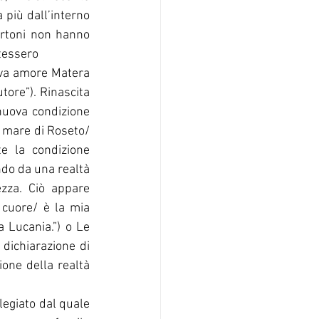
più dall’interno 
ortoni non hanno 
otessero
iva amore Matera 
tore”). Rinascita 
nuova condizione 
l mare di Roseto/ 
te la condizione 
do da una realtà 
za. Ciò appare 
 cuore/ è la mia 
 Lucania.”) o Le 
dichiarazione di 
one della realtà 
egiato dal quale 