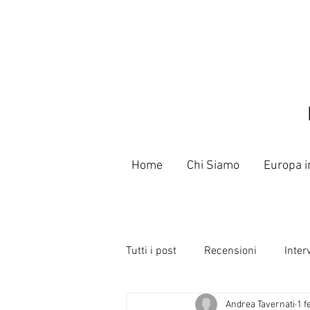
Home
Chi Siamo
Europa i
Tutti i post
Recensioni
Inter
Andrea Tavernati
1 f
Libri
Poeti e Slammer