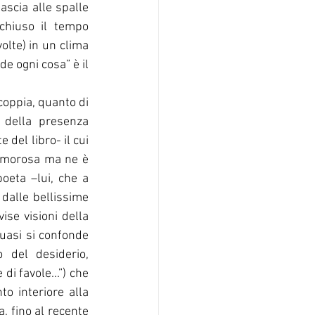
scia alle spalle 
chiuso il tempo 
olte) in un clima 
e ogni cosa” è il 
oppia, quanto di 
 della presenza 
del libro- il cui 
 amorosa ma ne è 
oeta –lui, che a 
dalle bellissime 
ise visioni della 
uasi si confonde 
 del desiderio, 
i favole...”) che 
o interiore alla 
, fino al recente 