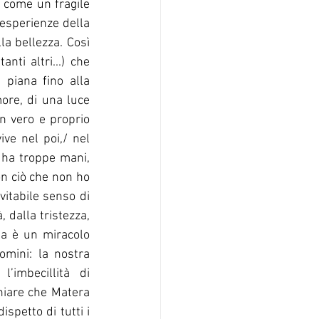
 come un fragile 
esperienze della 
la bellezza. Così 
nti altri...) che 
piana fino alla 
ore, di una luce 
n vero e proprio 
ve nel poi,/ nel 
 ha troppe mani, 
on ciò che non ho 
itabile senso di 
 dalla tristezza, 
sa è un miracolo 
omini: la nostra 
imbecillità di 
niare che Matera 
spetto di tutti i 