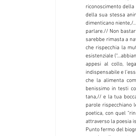
riconoscimento della s
della sua stessa anim
dimenticano niente,/.
parlare.// Non bastar
sarebbe rimasta a navi
che rispecchia la mut
esistenziale (“...abbia
appesi al collo, lega
indispensabile e l’es
che la alimenta com
benissimo in testi co
tana,// e la tua bocca
parole rispecchiano l
poetica, con quel “ri
attraverso la poesia i
Punto fermo del biogra