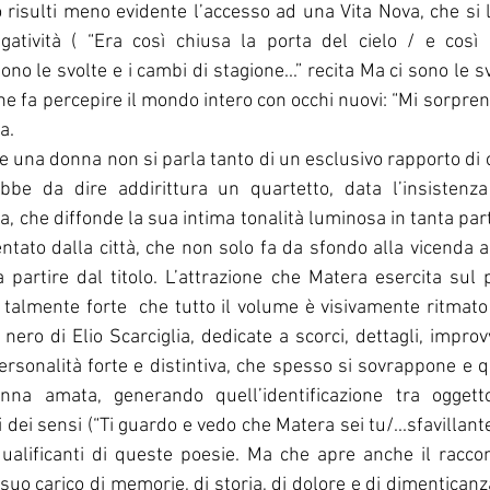
risulti meno evidente l’accesso ad una Vita Nova, che si la
gatività ( “Era così chiusa la porta del cielo / e così 
sono le svolte e i cambi di stagione...” recita Ma ci sono le sv
che fa percepire il mondo intero con occhi nuovi: “Mi sorprend
a.
e una donna non si parla tanto di un esclusivo rapporto di c
bbe da dire addirittura un quartetto, data l’insistenza
, che diffonde la sua intima tonalità luminosa in tanta parte 
ntato dalla città, che non solo fa da sfondo alla vicenda
a partire dal titolo. L’attrazione che Matera esercita sul p
talmente forte  che tutto il volume è visivamente ritmato 
 nero di Elio Scarciglia, dedicate a scorci, dettagli, improvv
personalità forte e distintiva, che spesso si sovrappone e q
nna amata, generando quell’identificazione tra oggetto
ei sensi (“Ti guardo e vedo che Matera sei tu/...sfavillante d
qualificanti di queste poesie. Ma che apre anche il raccont
 suo carico di memorie, di storia, di dolore e di dimenticanza