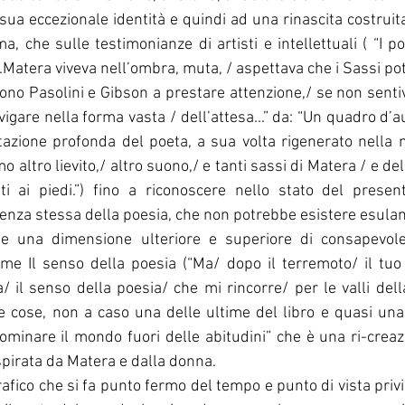
ua eccezionale identità e quindi ad una rinascita costruita 
a, che sulle testimonianze di artisti e intellettuali ( “I p
..Matera viveva nell’ombra, muta, / aspettava che i Sassi p
ono Pasolini e Gibson a prestare attenzione,/ se non sent
gare nella forma vasta / dell’attesa...” da: “Un quadro d’au
azione profonda del poeta, a sua volta rigenerato nella 
mo altro lievito,/ altro suono,/ e tanti sassi di Matera / e de
ti ai piedi.”) fino a riconoscere nello stato del presen
senza stessa della poesia, che non potrebbe esistere esulan
e una dimensione ulteriore e superiore di consapevolez
me Il senso della poesia (“Ma/ dopo il terremoto/ il tuo
/ il senso della poesia/ che mi rincorre/ per le valli della
e cose, non a caso una delle ultime del libro e quasi una 
nominare il mondo fuori delle abitudini” che è una ri-creazi
spirata da Matera e dalla donna.
fico che si fa punto fermo del tempo e punto di vista privil