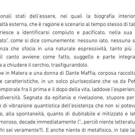
onali stati dell’essere, nei quali la biografia interio
ltà esterna, che è ragione e scenario al tempo stesso di tale
 riesce a identificarsi compiuto e pacificato, nella sua
ato”, come si dice comunemente: nessuno iato, nessuna sf
nza che sfocia in una naturale espressività, tanto più
ù il canto avviene come fatto, suggello e parte integr
a a chiudere il cerchio, trasfigurandolo.
 in Matera e una donna di Dante Maffia, corposa raccolta
e caratteristiche, in un solco plurisecolare che va da Pe
emporale fra il prima e il dopo della vita, laddove l’esperie
diversità. Segnata da epifania e rivelazione, stupore per 
o di vibrazione quantistica dell’esistenza che non si potev
o, alla spontaneità, quanto di dubitabile e mitizzato e let
oroso, decade immediatamente (“...perciò niente letteratura,
 chi sei veramente?). E anche niente di metafisico, in tale l