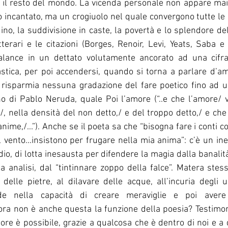
 il resto del mondo. La vicenda personale non appare mai
incantato, ma un crogiuolo nel quale convergono tutte le 
ino, la suddivisione in caste, la povertà e lo splendore del
terari e le citazioni (Borges, Renoir, Levi, Yeats, Saba e ta
lance in un dettato volutamente ancorato ad una cifra 
astica, per poi accendersi, quando si torna a parlare d’am
 risparmia nessuna gradazione del fare poetico fino ad u
o di Pablo Neruda, quale Poi l’amore (“..e che l’amore/ vi
/, nella densità del non detto,/ e del troppo detto,/ e che
anime,/...”). Anche se il poeta sa che “bisogna fare i conti c
 vento...insistono per frugare nella mia anima”: c’è un inev
dio, di lotta inesausta per difendere la magia dalla banalità,
a analisi, dal “tintinnare zoppo della falce”. Matera stes
e delle pietre, al dilavare delle acque, all’incuria degli u
ede nella capacità di creare meraviglie e poi avere l’
ora non è anche questa la funzione della poesia? Testimo
more è possibile, grazie a qualcosa che è dentro di noi e a di