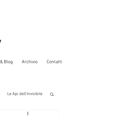
V
 & Blog
Archivio
Contatti
Le Api dell'Invisibile
 from the world