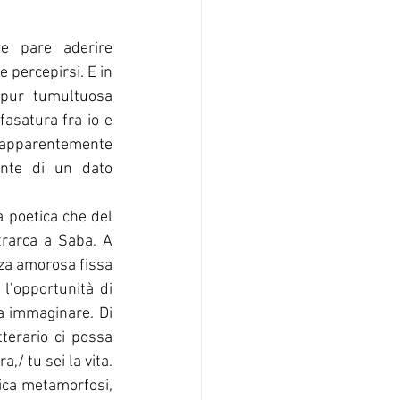
re pare aderire 
 percepirsi. E in 
 pur tumultuosa 
asatura fra io e 
 apparentemente 
ante di un dato 
 poetica che del 
trarca a Saba. A 
nza amorosa fissa 
l’opportunità di 
a immaginare. Di 
terario ci possa 
/ tu sei la vita. 
aica metamorfosi, 