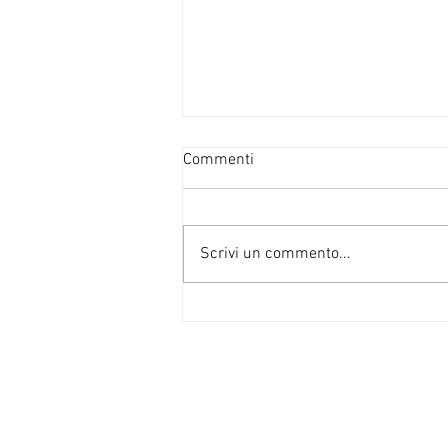
Commenti
Scrivi un commento...
Recensione ai romanzi di Han
Kang, premio Nobel per la
Letteratura 2024