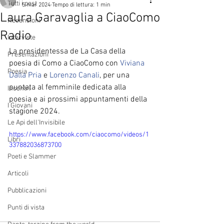
Tutti i post
5 mar 2024
Tempo di lettura: 1 min
Laura Garavaglia a CiaoComo
Recensioni
Radio
Interviste
La presidentessa de La Casa della 
Presentazioni
poesia di Como a CiaoComo con 
Viviana 
Poesia
Dalla Pria
 e 
Lorenzo Canali
, per una 
puntata al femminile dedicata alla 
Incontri
poesia e ai prossimi appuntamenti della 
I Giovani
stagione 2024.
Le Api dell'Invisibile
https://www.facebook.com/ciaocomo/videos/1
Libri
337882036873700
Poeti e Slammer
Articoli
Pubblicazioni
Punti di vista