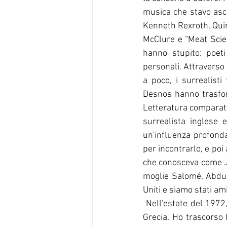
musica che stavo asc
Kenneth Rexroth. Quind
McClure e “Meat Scie
hanno stupito: poeti
personali. Attraverso
a poco, i surrealist
Desnos hanno trasform
Letteratura comparata
surrealista inglese e
un'influenza profonda 
per incontrarlo, e poi
che conosceva come Jo
moglie Salomé, Abdul 
Uniti e siamo stati ami
 Nell'estate del 1972, ho ricevuto una borsa di studio per frequentare il Aegean Arts Center in 
Grecia. Ho trascorso 