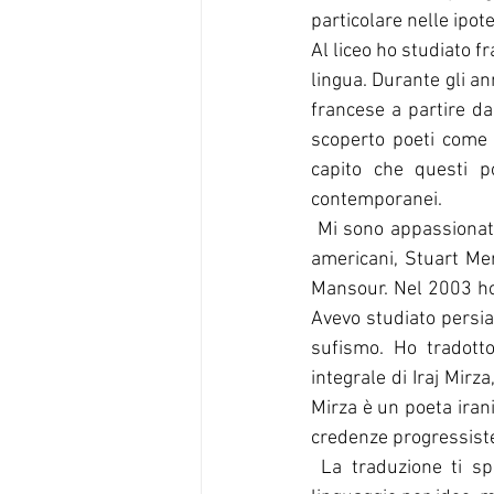
particolare nelle ipot
Al liceo ho studiato f
lingua. Durante gli an
francese a partire da
scoperto poeti come 
capito che questi p
contemporanei.
 Mi sono appassionato alle traduzioni e ancora lo sono. Dal francese ho tradotto due simbolisti 
americani, Stuart Merr
Mansour. Nel 2003 ho
Avevo studiato persia
sufismo. Ho tradotto
integrale di Iraj Mir
Mirza è un poeta irani
credenze progressiste
 La traduzione ti spinge ai limiti del linguaggio. È l'arte della somiglianza. Devi trovare un 