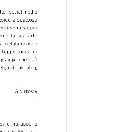
. I social media 
sidera qualcosa 
nti sono stupiti 
ome la sua arte 
 rielaborazione 
l'opportunità di 
nguaggio che può 
eb, e-book, blog, 
Bill Wolak
sey e ha appena 