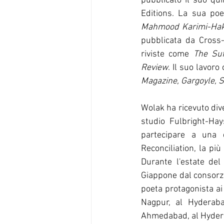
pubblicato il suo qui
Mahmood Karimi-Haka
pubblicata da Cross
riviste come 
The Suf
Review
. Il suo lavoro
Magazine, Gargoyle,
Wolak ha ricevuto div
studio Fulbright-Hay
partecipare a una d
Reconciliation, la più
Durante l'estate del
Giappone dal consorzi
poeta protagonista ai 
Nagpur, al Hyderaba
Ahmedabad, al Hyderab