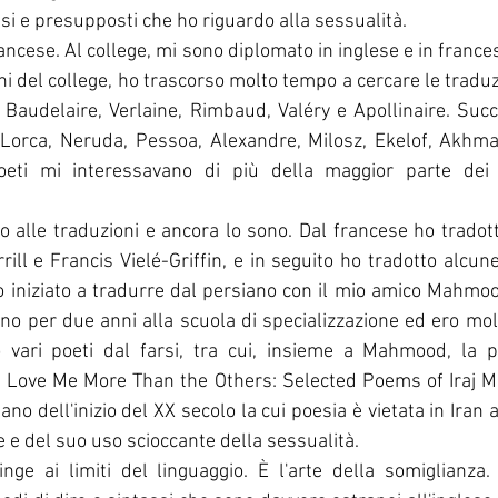
esi e presupposti che ho riguardo alla sessualità.
rancese. Al college, mi sono diplomato in inglese e in franc
ni del college, ho trascorso molto tempo a cercare le traduz
 Baudelaire, Verlaine, Rimbaud, Valéry e Apollinaire. Suc
Lorca, Neruda, Pessoa, Alexandre, Milosz, Ekelof, Akhma
oeti mi interessavano di più della maggior parte dei p
ill e Francis Vielé-Griffin, e in seguito ho tradotto alcune
 iniziato a tradurre dal persiano con il mio amico Mahmoo
no per due anni alla scuola di specializzazione ed ero molt
 vari poeti dal farsi, tra cui, insieme a Mahmood, la p
za, Love Me More Than the Others: Selected Poems of Iraj Mir
ano dell'inizio del XX secolo la cui poesia è vietata in Iran 
 e del suo uso scioccante della sessualità. 