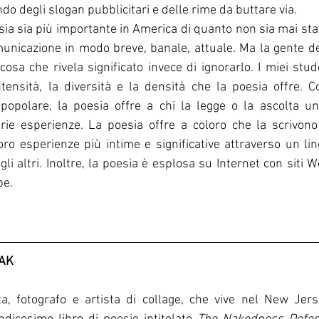
do degli slogan pubblicitari e delle rime da buttare via.
ia sia più importante in America di quanto non sia mai stata
unicazione in modo breve, banale, attuale. Ma la gente de
osa che rivela significato invece di ignorarlo. I miei stude
tensità, la diversità e la densità che la poesia offre. C
popolare, la poesia offre a chi la legge o la ascolta una
ie esperienze. La poesia offre a coloro che la scrivono 
loro esperienze più intime e significative attraverso un li
li altri. Inoltre, la poesia è esplosa su Internet con siti W
be.
LAK
a, fotografo e artista di collage, che vive nel New Jer