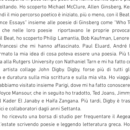
oltando. Ho scoperto Michael McClure, Allen Ginsberg, Ke
i il mio percorso poetico è iniziato, più o meno, con il Beat
nce Essays” insieme alle poesie di Ginsberg come "Who To
 che nelle loro poesie  riportavano le proprie provocat
 il Beat, ho scoperto Philip Lamantia, Bob Kaufman, Lenore 
i francesi che mi hanno affascinato. Paul Eluard, André 
ato la mia idea di cosa poteva essere una poesia. Più ta
 alla Rutgers University con Nathaniel Tarn e mi ha fatto co
 artista collage John Digby. Digby, forse più di tutti gli
e duratura sulla mia scrittura e sulla mia vita. Ho viaggiat
 abbiamo visitato insieme Parigi, dove mi ha fatto conoscere 
yce Mansour, che in seguito ho tradotto, Ted Joans, Jimmy
Kader El Janaby e Haifa Zangana. Più tardi, Digby è trasfe
ci e collaboratori dagli anni Settanta. 
l'estate scrivendo poesie e leggendo letteratura greca. Ho 