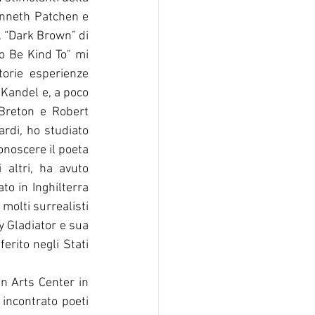
nneth Patchen e 
. “Dark Brown” di 
 Be Kind To" mi 
orie esperienze 
Kandel e, a poco 
Breton e Robert 
rdi, ho studiato 
noscere il poeta 
 altri, ha avuto 
o in Inghilterra 
molti surrealisti 
 Gladiator e sua 
rito negli Stati 
incontrato poeti 