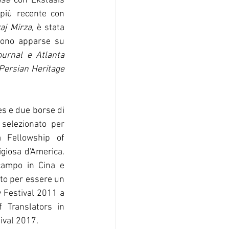
nse
 con Ekstasis 
Editions. La sua poesia è apparsa in oltre cento riviste. La sua traduzione più recente con 
aj Mirza
, è stata 
ono apparse su 
urnal e Atlanta 
ersian Heritage 
s e due borse di 
selezionato per 
 Fellowship of 
igiosa d'America. 
campo in Cina e 
to per essere un 
y Festival 2011 a 
 Translators in 
ival 2017.