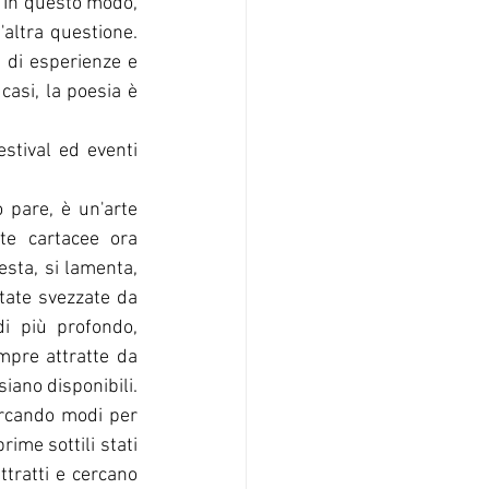
. In questo modo, 
altra questione. 
 di esperienze e 
asi, la poesia è 
stival ed eventi 
 pare, è un'arte 
te cartacee ora 
sta, si lamenta, 
ate svezzate da 
i più profondo, 
pre attratte da 
iano disponibili. 
ercando modi per 
me sottili stati 
ttratti e cercano 