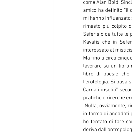
come Alan Bold, Sincl
amico ha definito "il
mi hanno influenzato: 
rimasto più colpito d
Seferis o da tutte le p
Kavafis che in Sefe
interessato al mistic
Ma fino a circa cinque
lavorare su un libro 
libro di poesie che 
l'erotologia. Si basa 
Carnali insoliti” sec
pratiche e ricerche ero
 Nulla, ovviamente, rimane di un tale "dipartimento"; ciò nonostante, i risultati delle mie ricerche 
in forma di aneddoti 
ho tentato di fare c
deriva dall'antropolo