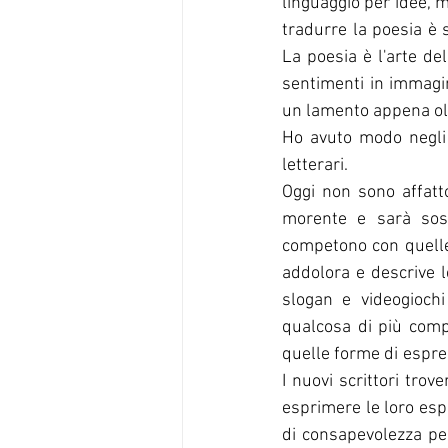
linguaggio per idee, m
tradurre la poesia è 
La poesia è l'arte del
sentimenti in immagini
un lamento appena oltr
Ho avuto modo negli a
letterari. 
Oggi non sono affatto
morente e sarà sosti
competono con quelle o
addolora e descrive 
slogan e videogiochi
qualcosa di più comp
quelle forme di espres
I nuovi scrittori tro
esprimere le loro esp
di consapevolezza per 