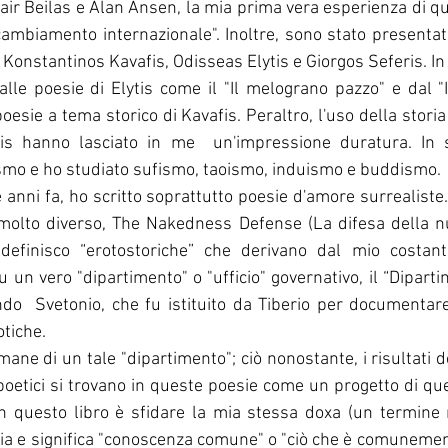
air Beilas e Alan Ansen, la mia prima vera esperienza di que
 cambiamento internazionale". Inoltre, sono stato presentato
Konstantinos Kavafis, Odisseas Elytis e Giorgos Seferis. In 
alle poesie di Elytis come il "Il melograno pazzo" e dal "Il
oesie a tema storico di Kavafis. Peraltro, l'uso della storia 
ris hanno lasciato in me  un'impressione duratura. In 
ismo e ho studiato sufismo, taoismo, induismo e buddismo.
 anni fa, ho scritto soprattutto poesie d'amore surrealiste. 
molto diverso, The Nakedness Defense (La difesa della nu
definisco “erotostoriche” che derivano dal mio costant
su un vero "dipartimento" o "ufficio" governativo, il “Diparti
ondo  Svetonio, che fu istituito da Tiberio per documentare 
tiche. 
poetici si trovano in queste poesie come un progetto di ques
on questo libro è sfidare la mia stessa doxa (un termine 
gia e significa "conoscenza comune" o "ciò che è comunemente