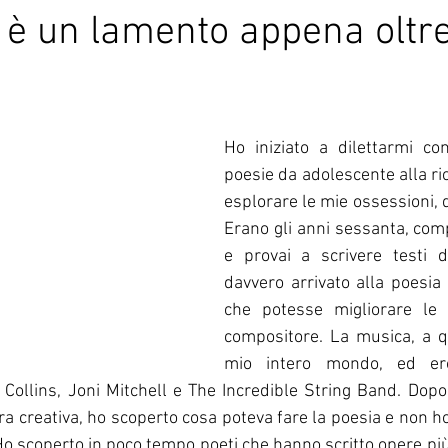
 è un lamento appena oltre
Ho iniziato a dilettarmi con
poesie da adolescente alla ric
esplorare le mie ossessioni, d
Erano gli anni sessanta, comp
e provai a scrivere testi d
davvero arrivato alla poesia c
che potesse migliorare le 
compositore. La musica, a qu
mio intero mondo, ed ero
ollins, Joni Mitchell e The Incredible String Band. Dopo
ura creativa, ho scoperto cosa poteva fare la poesia e non h
Ho scoperto in poco tempo poeti che hanno scritto opere più 