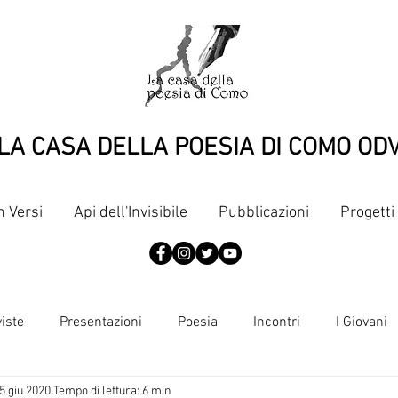
LA CASA DELLA POESIA DI COMO OD
n Versi
Api dell'Invisibile
Pubblicazioni
Progetti
viste
Presentazioni
Poesia
Incontri
I Giovani
5 giu 2020
Tempo di lettura: 6 min
Articoli
Pubblicazioni
Punti di vista
Dante, terzine