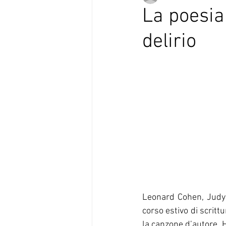
La poesia
delirio
Verso Europa in Versi
Leonard Cohen, Judy C
corso estivo di scritt
la canzone d’autore. 