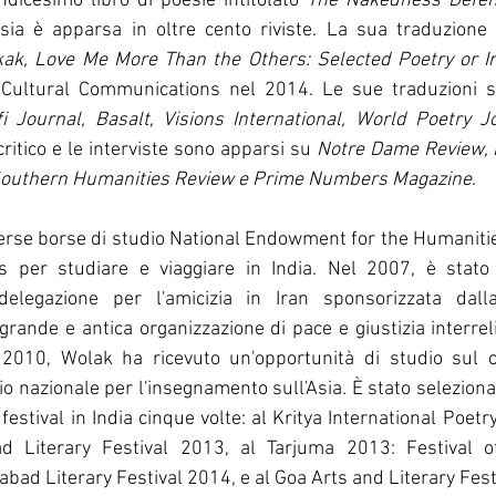
ndicesimo libro di poesie intitolato 
The Nakedness Defe
k, Love Me More Than the Others: Selected Poetry or Ir
-Cultural Communications nel 2014. Le sue traduzioni s
i Journal, Basalt, Visions International, World Poetry Jo
 critico e le interviste sono apparsi su 
Notre Dame Review, P
 Southern Humanities Review e Prime Numbers Magazine
.
erse borse di studio National Endowment for the Humanitie
s per studiare e viaggiare in India. Nel 2007, è stato 
elegazione per l'amicizia in Iran sponsorizzata dalla
 grande e antica organizzazione di pace e giustizia interrel
 2010, Wolak ha ricevuto un'opportunità di studio sul 
o nazionale per l'insegnamento sull'Asia. È stato seleziona
festival in India cinque volte: al Kritya International Poetr
d Literary Festival 2013, al Tarjuma 2013: Festival of
ad Literary Festival 2014, e al Goa Arts and Literary Fest