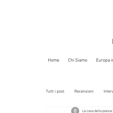
Home
Chi Siamo
Europa i
Tutti i post
Recensioni
Inter
La casa della poesia
Libri
Poeti e Slammer