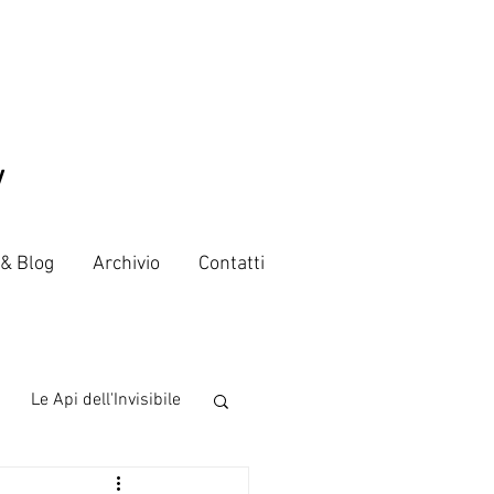
V
 & Blog
Archivio
Contatti
Le Api dell'Invisibile
 from the world