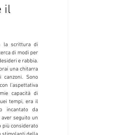
 il
 la scrittura di 
erca di modi per 
esideri e rabbia. 
rai una chitarra 
i canzoni. Sono 
on l'aspettativa 
mie capacità di 
ei tempi, era il 
 incantato da 
 aver seguito un 
o più considerato 
stimolanti della 