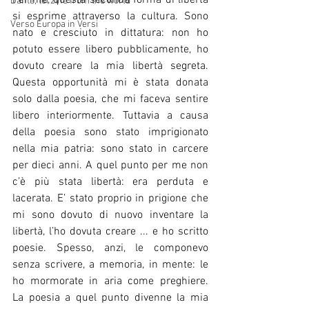
Per me, questa seconda forma di libertà 
Dante, terzine from the world
si esprime attraverso la cultura. Sono 
Verso Europa in Versi
nato e cresciuto in dittatura: non ho 
potuto essere libero pubblicamente, ho 
dovuto creare la mia libertà segreta.  
Questa opportunità mi è stata donata 
solo dalla poesia, che mi faceva sentire 
libero interiormente. Tuttavia a causa 
della poesia sono stato imprigionato 
nella mia patria: sono stato in carcere 
per dieci anni. A quel punto per me non 
c’è più stata libertà: era perduta e 
lacerata. E’ stato proprio in prigione che 
mi sono dovuto di nuovo inventare la 
libertà, l’ho dovuta creare ... e ho scritto 
poesie. Spesso, anzi, le componevo 
senza scrivere, a memoria, in mente: le 
ho mormorate in aria come preghiere.  
La poesia a quel punto divenne la mia 