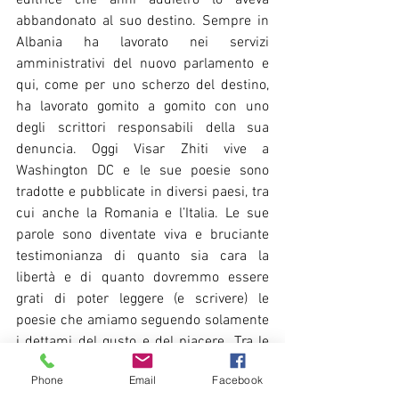
editrice che anni addietro lo aveva 
abbandonato al suo destino. Sempre in 
Albania ha lavorato nei servizi 
amministrativi del nuovo parlamento e 
qui, come per uno scherzo del destino, 
ha lavorato gomito a gomito con uno 
degli scrittori responsabili della sua 
denuncia. Oggi Visar Zhiti vive a 
Washington DC e le sue poesie sono 
tradotte e pubblicate in diversi paesi, tra 
cui anche la Romania e l’Italia. Le sue 
parole sono diventate viva e bruciante 
testimonianza di quanto sia cara la 
libertà e di quanto dovremmo essere 
grati di poter leggere (e scrivere) le 
poesie che amiamo seguendo solamente 
i dettami del gusto e del piacere. Tra le 
sue più importanti e recenti opere, tanto 
Phone
Email
Facebook
in prosa quanto in poesia, vi segnaliamo 