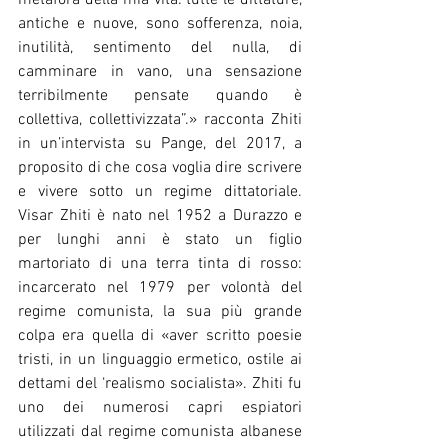
metafora della mia vita: tutte le dittature, 
antiche e nuove, sono sofferenza, noia, 
inutilità, sentimento del nulla, di 
camminare in vano, una sensazione 
terribilmente pensate quando è 
collettiva, collettivizzata”.» racconta Zhiti 
in un’intervista su Pange, del 2017, a 
proposito di che cosa voglia dire scrivere 
e vivere sotto un regime dittatoriale. 
Visar Zhiti è nato nel 1952 a Durazzo e 
per lunghi anni è stato un figlio 
martoriato di una terra tinta di rosso: 
incarcerato nel 1979 per volontà del 
regime comunista, la sua più grande 
colpa era quella di «aver scritto poesie 
tristi, in un linguaggio ermetico, ostile ai 
dettami del ‘realismo socialista». Zhiti fu 
uno dei numerosi capri espiatori 
utilizzati dal regime comunista albanese 