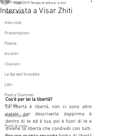
Tutti i post
9 ago 2019
Tempo di lettura: 4 min
Intervista a Visar Zhiti
Recensioni
Interviste
Presentazioni
Poesia
Incontri
I Giovani
Le Api dell'Invisibile
Libri
Poeti e Slammer
Cos’è per lei la libertà?
Articoli
La libertà è libertà, non ci sono altre 
parole per descriverla: dapprima è 
Pubblicazioni
dentro di te ed è tua, poi è fuori di te e 
Punti di vista
diviene la libertà che condividi con tutti.  