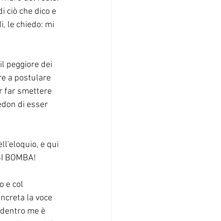
 ciò che dico e 
, le chiedo: mi 
l peggiore dei 
re a postulare 
er far smettere 
redon di esser 
l'eloquio, e qui 
I BOMBA! 
 e col 
ncreta la voce 
o dentro me è 