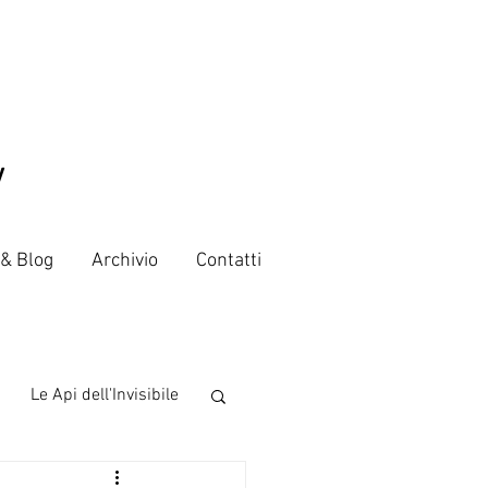
V
 & Blog
Archivio
Contatti
Le Api dell'Invisibile
 from the world