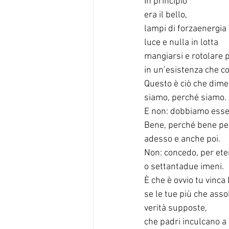
In principio
era il bello,
lampi di forzaenergia
luce e nulla in lotta
mangiarsi e rotolare 
in un’esistenza che c
Questo è ciò che dimen
siamo, perché siamo.
E non: dobbiamo esse
Bene, perché bene per
adesso e anche poi.
Non: concedo, per eter
o settantadue imeni.
È che è ovvio tu vinca 
se le tue più che asso
verità supposte,
che padri inculcano a 