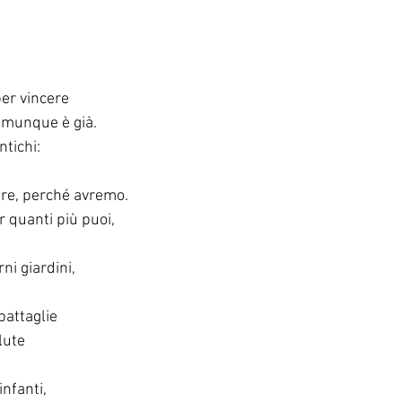
per vincere
omunque è già.
tichi:
re, perché avremo.
 quanti più puoi,
ni giardini,
battaglie
lute
infanti,