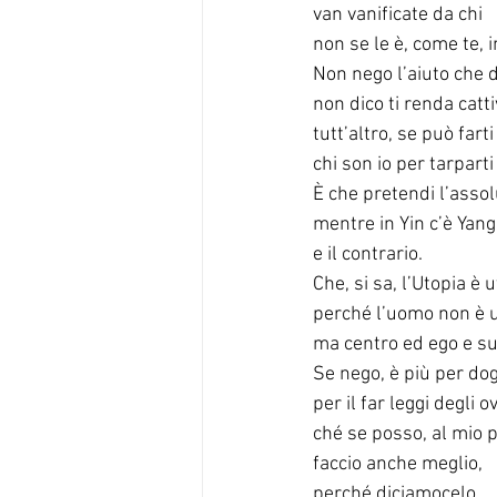
van vanificate da chi
non se le è, come te, 
Non nego l’aiuto che d
non dico ti renda catti
tutt’altro, se può farti
chi son io per tarparti
È che pretendi l’asso
mentre in Yin c’è Yang
e il contrario.
Che, si sa, l’Utopia è 
perché l’uomo non è 
ma centro ed ego e su
Se nego, è più per dog
per il far leggi degli ov
ché se posso, al mio 
faccio anche meglio,
perché diciamocelo,