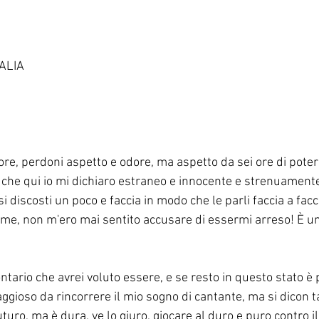
ALIA
re, perdoni aspetto e odore, ma aspetto da sei ore di poterl
 che qui io mi dichiaro estraneo e innocente e strenuamente
, si discosti un poco e faccia in modo che le parli faccia a facc
me, non m'ero mai sentito accusare di essermi arreso! È un 
ontario che avrei voluto essere, e se resto in questo stato 
ggioso da rincorrere il mio sogno di cantante, ma si dicon t
turo, ma è dura, ve lo giuro, giocare al duro e puro contro il