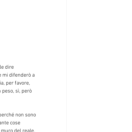
e dire 
 mi difenderò a 
ia, per favore, 
peso, sì, però 
è perché non sono 
ante cose 
 muro del reale. 