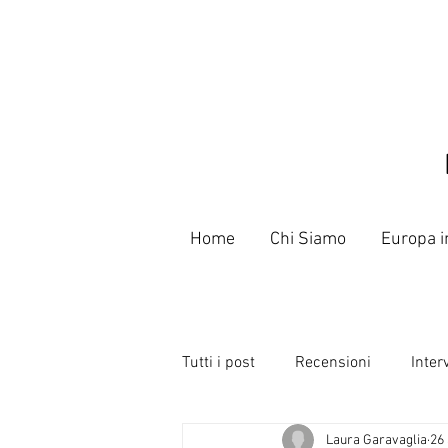
Home
Chi Siamo
Europa i
Tutti i post
Recensioni
Inter
Laura Garavaglia
26
Libri
Poeti e Slammer