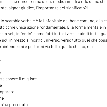
aro, io che rimedio rime di ori, medio rimedi o rido di me che
nte, signor giudice, l'importanza del significato?! 
 lo scambio verbale è la linfa vitale del bene comune, e la 
lto come unica azione fondamentale. E la forma mentale in 
lo soli, in fondo” siamo fatti tutti di versi, quindi tutti ugual
 soli in mezzo al nostro universo, verso tutto quel che poss
raintendermi e portarmi via tutto quello che ho, ma: 
o
 
sa essere il migliore
re
imparare
ene
i m'ha preceduto