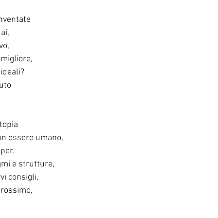
inventate
ai,
vo,
 migliore,
 ideali?
luto
utopia
un essere umano,
per.
mi e strutture,
vi consigli,
prossimo,