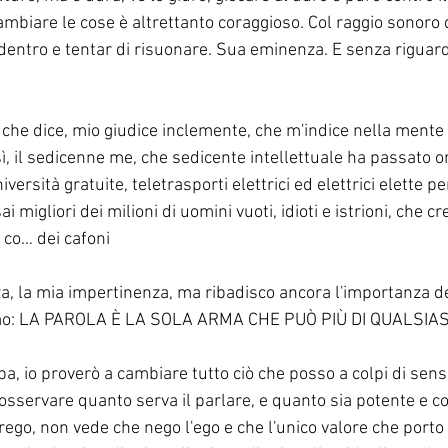
mbiare le cose è altrettanto coraggioso. Col raggio sonoro di
 dentro e tentar di risuonare. Sua eminenza. E senza riguardi
 che dice, mio giudice inclemente, che m'indice nella mente i
 sì, il sedicenne me, che sedicente intellettuale ha passato o
ersità gratuite, teletrasporti elettrici ed elettrici elette p
 migliori dei milioni di uomini vuoti, idioti e istrioni, che c
 co… dei cafoni 
, la mia impertinenza, ma ribadisco ancora l'importanza del
mo: LA PAROLA È LA SOLA ARMA CHE PUÒ PIÙ DI QUALSIAS
ba, io proverò a cambiare tutto ciò che posso a colpi di senso
 osservare quanto serva il parlare, e quanto sia potente e co
 prego, non vede che nego l'ego e che l'unico valore che port