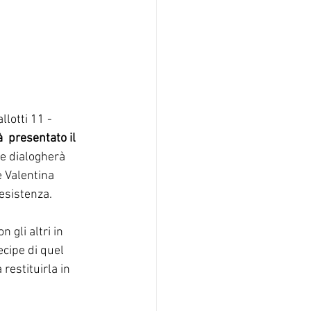
allotti 11 - 
  presentato il 
re dialogherà 
e Valentina 
sistenza.  
 gli altri in 
ecipe di quel 
restituirla in 