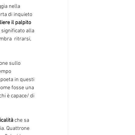
gia nella 
rta di inquieto 
iere il palpito 
significato alla 
mbra  ritrarsi, 
one sullo 
empo  
poeta in questi 
/ come fosse una 
chi è capace/ di 
calità
 che sa 
sia. Quattrone 