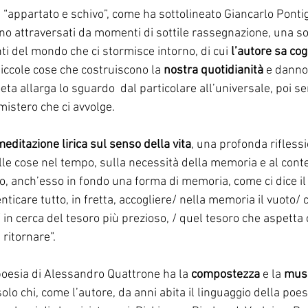
a “appartato e schivo”, come ha sottolineato Giancarlo Pontig
ono attraversati da momenti di sottile rassegnazione, una so
ti del mondo che ci stormisce intorno, di cui 
l’autore sa cogl
piccole cose che costruiscono la
 nostra quotidianità
 e danno 
eta allarga lo sguardo  dal particolare all’universale, poi se
istero che ci avvolge. 
meditazione lirica sul senso della vita
, una profonda riflessi
elle cose nel tempo, sulla necessità della memoria e al cont
io, anch’esso in fondo una forma di memoria, come ci dice il 
enticare tutto, in fretta, accogliere/ nella memoria il vuoto
 in cerca del tesoro più prezioso, / quel tesoro che aspetta 
ritornare”.  
poesia di Alessandro Quattrone ha la 
compostezza
 e la 
musi
solo chi, come l’autore, da anni abita il linguaggio della poe