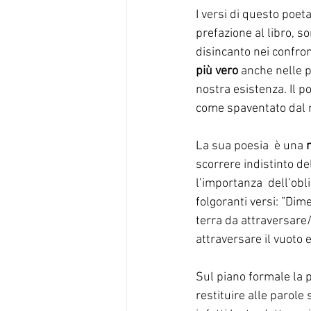
I versi di questo poet
prefazione al libro, s
disincanto nei confron
più vero
 anche nelle 
nostra esistenza. Il po
come spaventato dal m
La sua poesia  è una 
scorrere indistinto d
l’importanza  dell’obl
folgoranti versi: ”Dim
terra da attraversare/
attraversare il vuoto e 
Sul piano formale la 
restituire alle parole 