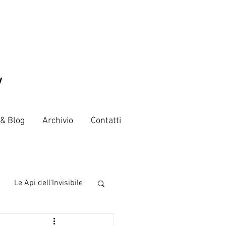
V
 & Blog
Archivio
Contatti
Le Api dell'Invisibile
 from the world