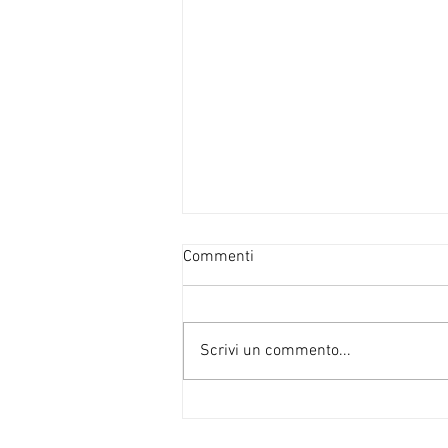
Commenti
Scrivi un commento...
Recensione ai romanzi di Han
Kang, premio Nobel per la