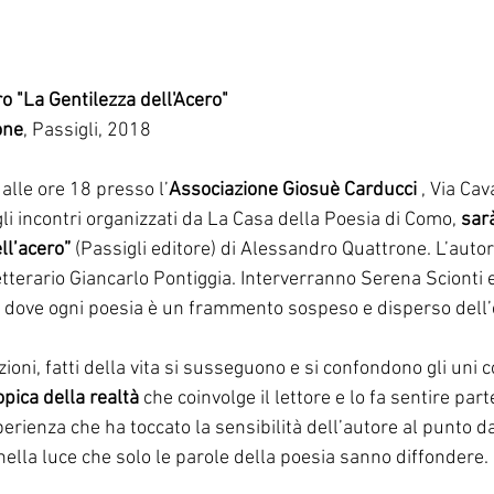
o "La Gentilezza dell'Acero" 
one
, Passigli, 2018
 alle ore 18 presso l’
Associazione Giosuè Carducci
 , Via Cav
i incontri organizzati da La Casa della Poesia di Como, 
sarà
ll’acero”
 (Passigli editore) di Alessandro Quattrone. L’auto
 letterario Giancarlo Pontiggia. Interverranno Serena Scionti 
dove ogni poesia è un frammento sospeso e disperso dell’e
ioni, fatti della vita si susseguono e si confondono gli uni con
opica della realtà
 che coinvolge il lettore e lo fa sentire part
rienza che ha toccato la sensibilità dell’autore al punto da 
 nella luce che solo le parole della poesia sanno diffondere. 