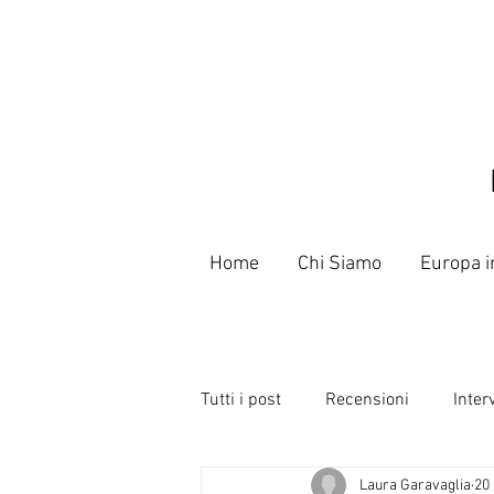
Home
Chi Siamo
Europa i
Tutti i post
Recensioni
Inter
Laura Garavaglia
20
Libri
Poeti e Slammer