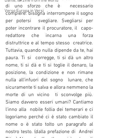
Dante, terzine from the world
di uno sforzo che è  necessario 
Verso Europa in Versi
compiere: bisogna interrompere il sogno 
per potersi  svegliare. Svegliarsi per 
poter incontrare il procuratore, il  capo-
redattore che incarna una forza 
distruttrice e al tempo stesso  creatrice. 
Tuttavia, quando nulla dipende da te, hai 
paura. Ti si  corregge, ti si dà un altro 
nome, ti si dà e ti si toglie il denaro, la  
posizione, la condizione e non rimane 
nulla all’infuori del sogno  lunare, che 
sicuramente ti salva e allora nemmeno la 
morte di un vicino  ti sconvolge più. 
Siamo davvero esseri umani? Cantiamo 
l’inno alla  nobile follia dei temerari e ci 
logoriamo perché ci è stato cambiato il  
nome o è stato tolto un paragrafo al 
nostro testo. (dalla prefazione di  Andreï 