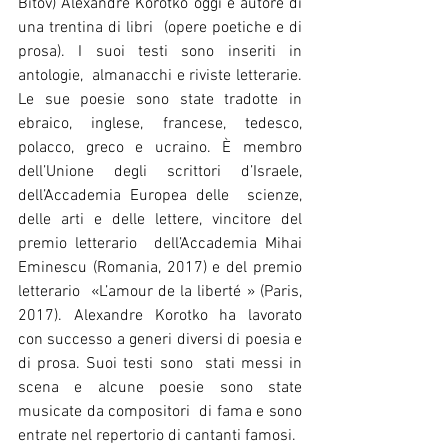
Bitov) Alexandre Korotko oggi è autore di 
una trentina di libri  (opere poetiche e di 
prosa). I suoi testi sono inseriti in 
antologie,  almanacchi e riviste letterarie. 
Le sue poesie sono state tradotte in  
ebraico, inglese, francese, tedesco, 
polacco, greco e ucraino. È membro  
dell’Unione degli scrittori d’Israele, 
dell’Accademia Europea delle  scienze, 
delle arti e delle lettere, vincitore del 
premio letterario  dell’Accademia Mihai 
Eminescu (Romania, 2017) e del premio 
letterario  «L’amour de la liberté » (Paris, 
2017). Alexandre Korotko ha lavorato  
con successo a generi diversi di poesia e 
di prosa. Suoi testi sono  stati messi in 
scena e alcune poesie sono state 
musicate da compositori  di fama e sono 
entrate nel repertorio di cantanti famosi.