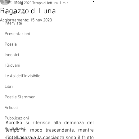
Tutti i post
13 lug 2020
Tempo di lettura: 1 min
Ragazzo di Luna
Recensioni
Aggiornamento:
15 nov 2023
Interviste
Presentazioni
Poesia
Incontri
I Giovani
Le Api dell'Invisibile
Libri
Poeti e Slammer
Articoli
Pubblicazioni
Korotko si riferisce alla demenza del 
Punti di vista
tempo in modo trascendente, mentre  
l’intelligenza e la coscienza sono il frutto 