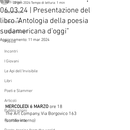
Tutti i post
23 gen 2024
Tempo di lettura: 1 min
06.03.24 | Presentazione del
Recensioni
libro "Antologia della poesia
Interviste
sudamericana d’oggi”
Presentazioni
Aggiornamento:
11 mar 2024
Poesia
Incontri
I Giovani
Le Api dell'Invisibile
Libri
Poeti e Slammer
Articoli
MERCOLEDì 6 MARZO
 ore 18
Pubblicazioni
The Art Company, Via Borgovico 163 
(cortile interno)
Punti di vista