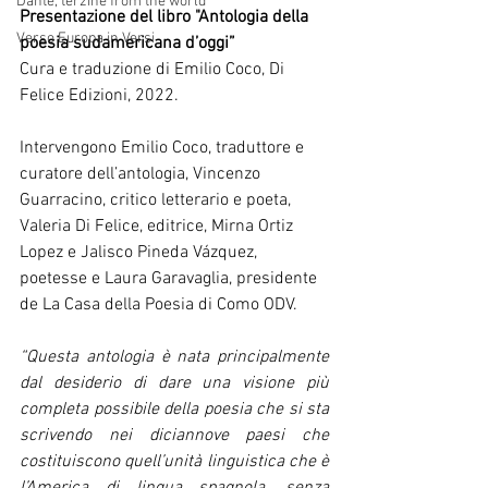
Dante, terzine from the world
Presentazione del libro "Antologia della 
Verso Europa in Versi
poesia sudamericana d’oggi”
Cura e traduzione di Emilio Coco, Di 
Felice Edizioni, 2022.
Intervengono Emilio Coco, traduttore e 
curatore dell’antologia, Vincenzo 
Guarracino, critico letterario e poeta, 
Valeria Di Felice, editrice, Mirna Ortiz 
Lopez e Jalisco Pineda Vázquez, 
poetesse e Laura Garavaglia, presidente 
de La Casa della Poesia di Como ODV.
“Questa antologia è nata principalmente 
dal desiderio di dare una visione più 
completa possibile della poesia che si sta 
scrivendo nei diciannove paesi che 
costituiscono quell’unità linguistica che è 
l’America di lingua spagnola, senza 