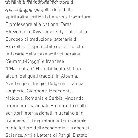
Dante, terzine from the world
ucraina e francofona, scrittore di 
racconti, storico dell'arte e della 
Verso Europa in Versi
spiritualità, critico letterario e traduttore. 
È professore alla National Taras 
Shevchenko Kyiv University e al centro 
Europeo di traduzione letteraria di 
Bruxelles, responsabile delle raccolte 
letterarie delle case editrici ucraina 
"Summit-Knyga" e francese 
"L'Harmattan". Ha pubblicato 65 libri, 
alcuni dei quali tradotti in Albania, 
Azerbaigian, Belgio, Bulgaria, Francia, 
Ungheria, Giappone, Macedonia, 
Moldova, Romania e Serbia, vincendo 
premi internazionali. Ha tradotto molti 
scrittori internazionali in ucraino e in 
francese. È il segretario internazionale 
per le lettere dell'Accademia Europea di 
Scienze, Arti e Lettere di Parigi. È stato 