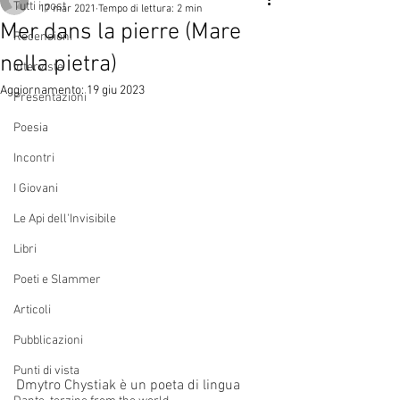
Tutti i post
17 mar 2021
Tempo di lettura: 2 min
Mer dans la pierre (Mare
Recensioni
nella pietra)
Interviste
Aggiornamento:
19 giu 2023
Presentazioni
Poesia
Incontri
I Giovani
Le Api dell'Invisibile
Libri
Poeti e Slammer
Articoli
Pubblicazioni
Punti di vista
Dmytro Chystiak è un poeta di lingua 