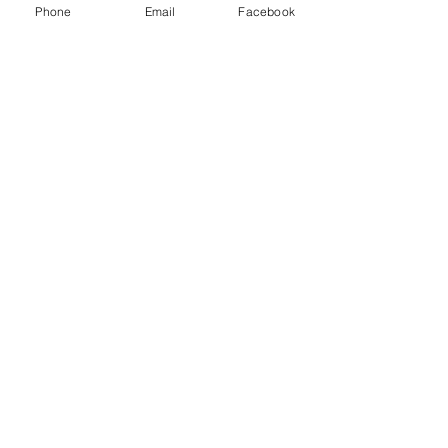
Phone
Email
Facebook
Mostra tutti
Post recenti