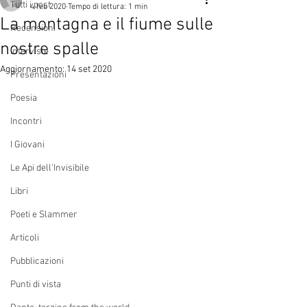
Tutti i post
4 feb 2020
Tempo di lettura: 1 min
La montagna e il fiume sulle
Recensioni
nostre spalle
Interviste
Aggiornamento:
14 set 2020
Presentazioni
Poesia
Incontri
I Giovani
Le Api dell'Invisibile
Libri
Poeti e Slammer
Articoli
Pubblicazioni
Punti di vista