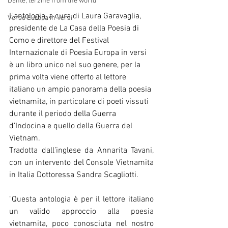
Dante, terzine from the world
L'antologia, a cura di Laura Garavaglia, 
Verso Europa in Versi
presidente de La Casa della Poesia di 
Como e direttore del Festival 
Internazionale di Poesia Europa in versi 
è un libro unico nel suo genere, per la 
prima volta viene offerto al lettore 
italiano un ampio panorama della poesia 
vietnamita, in particolare di poeti vissuti 
durante il periodo della Guerra 
d’Indocina e quello della Guerra del 
Vietnam.
Tradotta dall’inglese da Annarita Tavani, 
con un intervento del Console Vietnamita 
in Italia Dottoressa Sandra Scagliotti.
"Questa antologia è per il lettore italiano 
un valido approccio alla poesia 
vietnamita, poco conosciuta nel nostro 