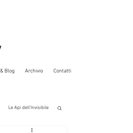
V
 & Blog
Archivio
Contatti
Le Api dell'Invisibile
 from the world