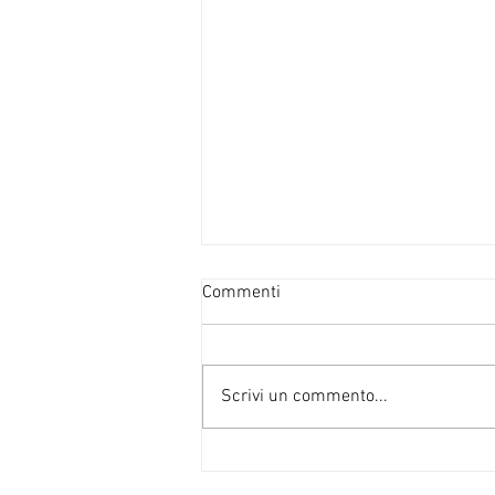
Commenti
Scrivi un commento...
Alto voltaggio poetry slam