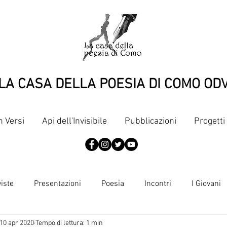
LA CASA DELLA POESIA DI COMO OD
n Versi
Api dell'Invisibile
Pubblicazioni
Progetti
viste
Presentazioni
Poesia
Incontri
I Giovani
10 apr 2020
Tempo di lettura: 1 min
Articoli
Pubblicazioni
Punti di vista
Dante, terzine