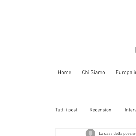
Home
Chi Siamo
Europa i
Tutti i post
Recensioni
Inter
La casa della poesia
Libri
Poeti e Slammer