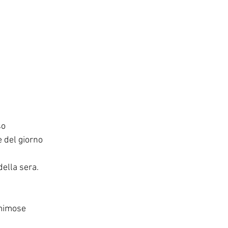
so
e del giorno
della sera.
 mimose