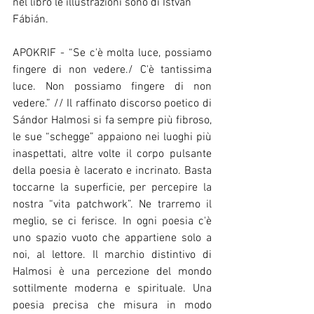
nel libro le illustrazioni sono di István 
Fábián. 
APOKRIF - “Se c'è molta luce, possiamo 
fingere di non vedere./ C'è tantissima 
luce. Non possiamo fingere di non 
vedere.” // Il raffinato discorso poetico di 
Sándor Halmosi si fa sempre più fibroso, 
le sue “schegge” appaiono nei luoghi più 
inaspettati, altre volte il corpo pulsante 
della poesia è lacerato e incrinato. Basta 
toccarne la superficie, per percepire la 
nostra “vita patchwork”. Ne trarremo il 
meglio, se ci ferisce. In ogni poesia c'è 
uno spazio vuoto che appartiene solo a 
noi, al lettore. Il marchio distintivo di 
Halmosi è una percezione del mondo 
sottilmente moderna e spirituale. Una 
poesia precisa che misura in modo 