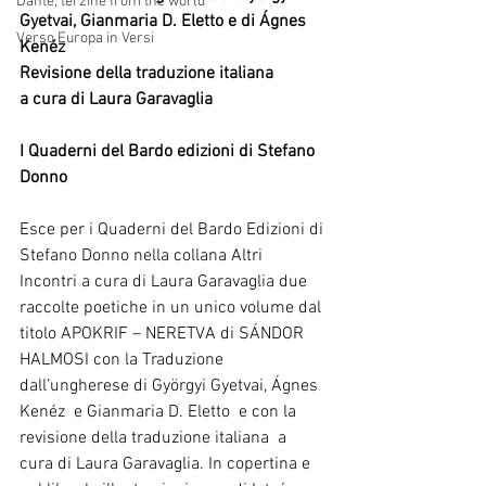
Dante, terzine from the world
Gyetvai, Gianmaria D. Eletto e di Ágnes 
Verso Europa in Versi
Kenéz
Revisione della traduzione italiana 
a cura di Laura Garavaglia
I Quaderni del Bardo edizioni di Stefano 
Donno
Esce per i Quaderni del Bardo Edizioni di 
Stefano Donno nella collana Altri 
Incontri a cura di Laura Garavaglia due 
raccolte poetiche in un unico volume dal 
titolo APOKRIF – NERETVA di SÁNDOR 
HALMOSI con la Traduzione 
dall’ungherese di Györgyi Gyetvai, Ágnes 
Kenéz  e Gianmaria D. Eletto  e con la  
revisione della traduzione italiana  a 
cura di Laura Garavaglia. In copertina e 