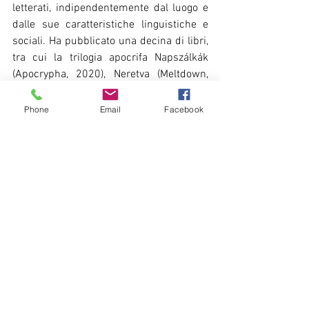
letterati, indipendentemente dal luogo e 
dalle sue caratteristiche linguistiche e 
sociali. Ha pubblicato una decina di libri, 
tra cui la trilogia apocrifa Napszálkák 
(Apocrypha, 2020), Neretva (Meltdown, 
2021), Katharok (Cathars, in corso di 
pubblicazione). Con I Quaderni del Bardo 
Phone
Email
Facebook
ha pubblicato la raccolta di poesie 
Decameron 57: The Dual Nature of 
Sillence (2020), tradotta dall’inglese da 
Laura Garavaglia.
Blog dell'editore
Acquista su Giunti al Punto 
RS_Apokrif - Nerevta
.pdf
Scarica PDF • 11.71MB