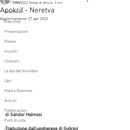
Tutti i post
5 feb 2022
Tempo di lettura: 3 min
Apokrif - Neretva
Recensioni
Aggiornamento:
27 apr 2023
Interviste
Presentazioni
Poesia
Incontri
I Giovani
Le Api dell'Invisibile
Libri
Poeti e Slammer
Articoli
Pubblicazioni
di Sándor Halmosi
Punti di vista
Traduzione dall’ungherese di Györgyi 