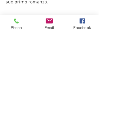
suo primo romanzo.
iQdB - I Quaderni del Bardo Edizioni di 
Phone
Email
Facebook
Stefano Donno 
Sede Legale e Redazione: Via S. Simone 
74 - 73107 Sannicola (LE)
Mail - iquadernidelbardoed@libero.it
Mostra tutti
Post recenti