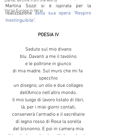
Dante, terzine from the world
Martina Sozzi si è ispirata per la 
Verso Europa in Versi
realizzazione 
della sua opera "Respiro 
Inestinguibile".
POESIA IV
Seduto sul mio divano
blu. Davanti a me il tavolino
e le poltrone in giunco
di mia madre. Sul muro che mi fa 
specchio
un disegno, un olio e due collages
dell’Amico nell’altro mondo.
Il mio luogo di lavoro listato di libri,
là, per i miei giorni contati,
conserverà l’armadio e il secrétaire
di legno rosso di Rosa la sorella
del bisnonno. E poi in camera mia