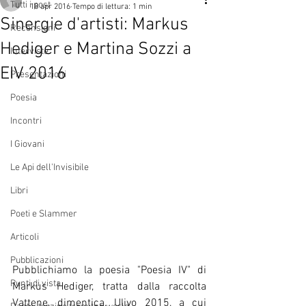
Tutti i post
18 apr 2016
Tempo di lettura: 1 min
Sinergie d'artisti: Markus
Recensioni
Hediger e Martina Sozzi a
Interviste
EIV 2016
Presentazioni
Poesia
Incontri
I Giovani
Le Api dell'Invisibile
Libri
Poeti e Slammer
Articoli
Pubblicazioni
Pubblichiamo la poesia "Poesia IV" di 
Punti di vista
Markus Hediger, tratta dalla raccolta 
Vattene, dimentica, Ulivo 2015, a cui 