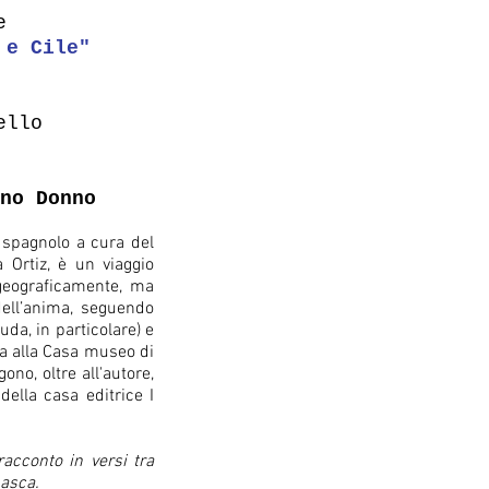
e
 e Cile"
ello
no Donno
n spagnolo a cura del
 Ortiz, è un viaggio
i geograficamente, ma
dell’anima, seguendo
uda, in particolare) e
ta alla Casa museo di
no, oltre all'autore,
della casa editrice I
acconto in versi tra
masca.