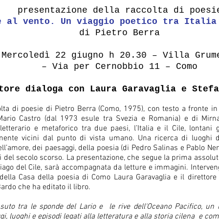
presentazione della raccolta di poesi
e al vento. Un viaggio poetico tra Italia
di Pietro Berra
Mercoledì 22 giugno h 20.30 – Villa Grum
– Via per Cernobbio 11 – Como
tore dialoga con Laura Garavaglia e Stefa
lta di poesie di Pietro Berra (Como, 1975), con testo a fronte i
Mario Castro (dal 1973 esule tra Svezia e Romania) e di Mirna
letterario e metaforico tra due paesi, l’Italia e il Cile, lontan
ente vicini dal punto di vista umano. Una ricerca di luoghi 
ell’amore, dei paesaggi, della poesia (di Pedro Salinas e Pablo Ner
i del secolo scorso. La presentazione, che segue la prima assolu
ago del Cile, sarà accompagnata da letture e immagini. Intervengo
della Casa della poesia di Como Laura Garavaglia e il direttore 
rdo che ha editato il libro.
uto tra le sponde del Lario e le rive dell'Oceano Pacifico, un r
i, luoghi e episodi legati alla letteratura e alla storia cilena e co