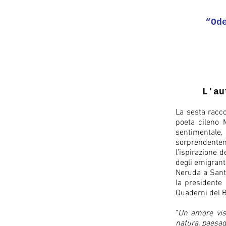
“Od
L'au
La sesta racco
poeta cileno 
sentimentale, 
sorprendentem
l’ispirazione d
degli emigrant
Neruda a Santi
la presidente 
Quaderni del Ba
"
Un amore viss
natura, paesagg