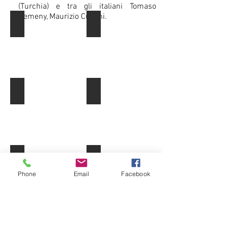
(Turchia) e tra gli italiani Tomaso
Kemeny, Maurizio Cucchi.
Il poeta Tomaso Kemeny
Il poeta olandese Erik Lindner e la
Il poeta Guido Oldani
Il poeta estone Juri Talvet
Le poetesse Mariko Sumikura e Teko Uemura
I poeti Mario Santagostini, Ottavio
Phone
Email
Facebook
I poeti di EIV 2015
Gli allievi del Liceo Musicale T. Cicer