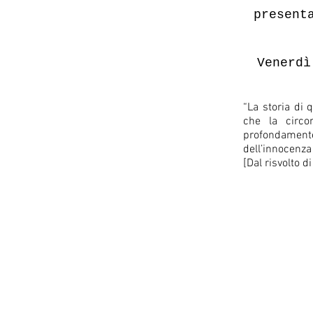
present
Venerdì
“La storia di 
che la circo
profondamente 
dell’innocenza
[Dal risvolto d