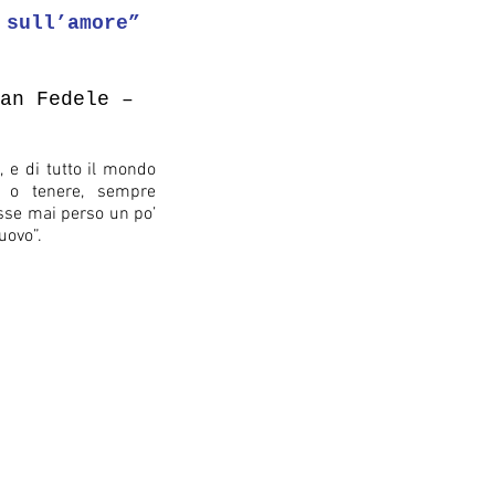
 sull’amore”
an Fedele –
, e di tutto il mondo
i o tenere, sempre
sse mai perso un po’
uovo”.