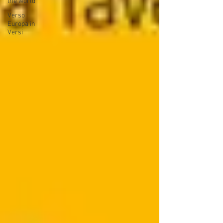
the world
Verso
Europa in
Versi