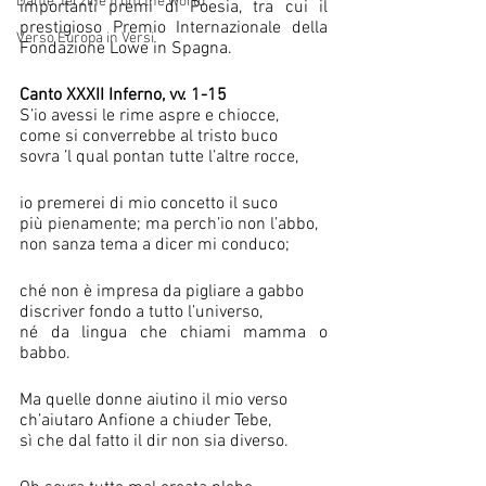
Dante, terzine from the world
importanti premi di Poesia, tra cui il 
prestigioso Premio Internazionale della 
Verso Europa in Versi
Fondazione Lowe in Spagna.
Canto XXXII Inferno, vv. 1-15
S’io avessi le rime aspre e chiocce, 
come si converrebbe al tristo buco 
sovra ’l qual pontan tutte l’altre rocce,                  
io premerei di mio concetto il suco 
più pienamente; ma perch’io non l’abbo, 
non sanza tema a dicer mi conduco;     
ché non è impresa da pigliare a gabbo 
discriver fondo a tutto l’universo, 
né da lingua che chiami mamma o 
babbo.            
Ma quelle donne aiutino il mio verso 
ch’aiutaro Anfione a chiuder Tebe, 
sì che dal fatto il dir non sia diverso.                   