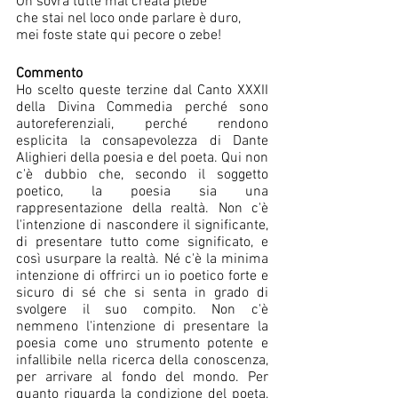
Oh sovra tutte mal creata plebe 
che stai nel loco onde parlare è duro, 
mei foste state qui pecore o zebe!     
Commento 
Ho scelto queste terzine dal Canto XXXII 
della Divina Commedia perché sono 
autoreferenziali, perché rendono 
esplicita la consapevolezza di Dante 
Alighieri della poesia e del poeta. Qui non 
c'è dubbio che, secondo il soggetto 
poetico, la poesia sia una 
rappresentazione della realtà. Non c'è 
l'intenzione di nascondere il significante, 
di presentare tutto come significato, e 
così usurpare la realtà. Né c'è la minima 
intenzione di offrirci un io poetico forte e 
sicuro di sé che si senta in grado di 
svolgere il suo compito. Non c'è 
nemmeno l'intenzione di presentare la 
poesia come uno strumento potente e 
infallibile nella ricerca della conoscenza, 
per arrivare al fondo del mondo. Per 
quanto riguarda la condizione del poeta, 