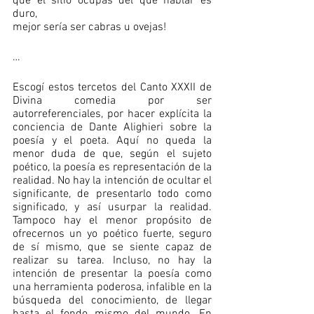
que el sitio ocupas del que hablar es 
duro,
mejor sería ser cabras u ovejas!
…
Escogí estos tercetos del Canto XXXII de 
Divina comedia por ser 
autorreferenciales, por hacer explícita la 
conciencia de Dante Alighieri sobre la 
poesía y el poeta. Aquí no queda la 
menor duda de que, según el sujeto 
poético, la poesía es representación de la 
realidad. No hay la intención de ocultar el 
significante, de presentarlo todo como 
significado, y así usurpar la realidad. 
Tampoco hay el menor propósito de 
ofrecernos un yo poético fuerte, seguro 
de sí mismo, que se siente capaz de 
realizar su tarea. Incluso, no hay la 
intención de presentar la poesía como 
una herramienta poderosa, infalible en la 
búsqueda del conocimiento, de llegar 
hasta el fondo mismo del mundo. En 