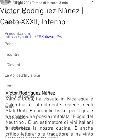
Tutti i post
21 giu 2021
Tempo di lettura: 3 min
Víctor Rodríguez Núñez |
Recensioni
Canto XXXII, Inferno
Interviste
Presentazioni
https://youtu.be/EBKai4wnePw
Poesia
Incontri
I Giovani
Le Api dell'Invisibile
Libri
Víctor Rodríguez Núñez
Poeti e Slammer
Nato a Cuba, ha vissuto in Nicaragua e 
Colombia e attualmente risiede negli 
Articoli
Stati Uniti. Ha un figlio fisico, per il quale 
ha scritto una poesia intitolata “Elogio del 
Pubblicazioni
Neutrino”. È un estimatore di vini italiani 
e apprezza la nostra cucina. È anche 
Punti di vista
critico letterario e traduttore e ha vinto 