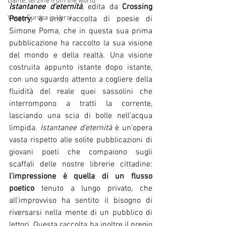
Dante, terzine from the world
Istantanee d’eternità
, edita da 
Crossing 
Verso Europa in Versi
Poetry
, è una raccolta di poesie di 
Simone Poma, che in questa sua prima 
pubblicazione ha raccolto la sua visione 
del mondo e della realtà. Una visione 
costruita appunto istante dopo istante, 
con uno sguardo attento a cogliere della 
fluidità del reale quei sassolini che 
interrompono a tratti la corrente, 
lasciando una scia di bolle nell’acqua 
limpida. 
Istantanee d’eternità
 è un’opera 
vasta rispetto alle solite pubblicazioni di 
giovani poeti che compaiono sugli 
scaffali delle nostre librerie cittadine: 
l'impressione è quella di un flusso 
poetico
 tenuto a lungo privato, che 
all'improvviso ha sentito il bisogno di 
riversarsi nella mente di un pubblico di 
lettori. Questa raccolta ha inoltre il pregio 