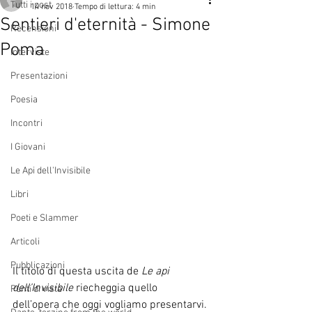
Tutti i post
14 nov 2018
Tempo di lettura: 4 min
Sentieri d'eternità - Simone
Recensioni
Poma
Interviste
Presentazioni
Poesia
Incontri
I Giovani
Le Api dell'Invisibile
Libri
Poeti e Slammer
Articoli
Pubblicazioni
Il titolo di questa uscita de 
Le api 
dell’Invisibile
 riecheggia quello  
Punti di vista
dell’opera che oggi vogliamo presentarvi.