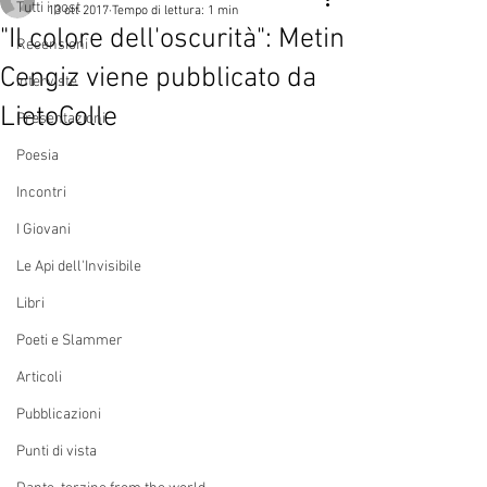
Tutti i post
13 ott 2017
Tempo di lettura: 1 min
"Il colore dell'oscurità": Metin
Recensioni
Cengiz viene pubblicato da
Interviste
LietoColle
Presentazioni
Poesia
Incontri
I Giovani
Le Api dell'Invisibile
Libri
Poeti e Slammer
Articoli
Pubblicazioni
Punti di vista