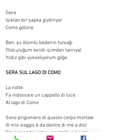
Gece
Işıktan bir şapka giydiriyor
Como gölüne
Ben, şu ölümlü bedenin tutsağı
(Yolculuğum kendi içimden tanrıya)
Yıldız gibi yükseliyorum göğe
SERA SUL LAGO DI COMO
La notte
Fa indossare un cappello di luce
Al lago di Como
Sono prigioniero di questo corpo mortale
(Il mio viaggio è da dentro di me a dio)
Sto sorgendo come una stella nel cielo.