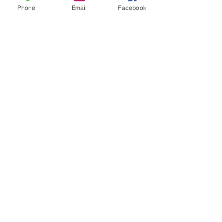
Phone
Email
Facebook
#Poesia
#MetinCengiz
#LietoColle
#Ilcoloredelloscurità
Articoli
Mostra tutti
Post recenti