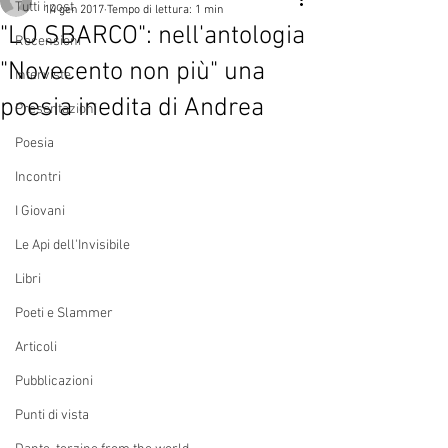
Tutti i post
14 gen 2017
Tempo di lettura: 1 min
"LO SBARCO": nell'antologia
Recensioni
"Novecento non più" una
Interviste
poesia inedita di Andrea
Presentazioni
Poesia
Incontri
I Giovani
Le Api dell'Invisibile
Libri
Poeti e Slammer
Articoli
Pubblicazioni
Punti di vista